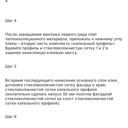
4
Шаг 4
После завершения монтажа первого ряда плит
теплоизоляционного материала, приложить к нижнему углу
плиты – вторую часть комплекта «капельный профиль».
Вдавите профиль и стекловолокнистую сетку 1 и 2 в
заранее нанесенную клеевую массу.
Шаг 5
Во время последующего нанесения основного слоя клея,
дотяните стекловолокнистую сетку фасада к краю
стекловолокнистой сетки капельного профиля
(желательно сделать напуск 50 мм полотна фасадной
стекловолокнистой сетки на холст стекловолокнистой
сетки капельного профиля);
Шаг 6