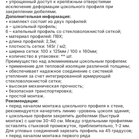
• упрощенный доступ к крепёжным отверстиями
исключение деформации цокольного профиля при
закреплении дюбелями.
Дополнительная информация:
• комплект состоит из двух профилей:
а – цокольный профиль;
б – капельный профиль со стекловолокнистой сеткой;
• материал профилей: ПВХ;
• длина профилей: 2,5м;
• плотность сетки: 145г / м2;
• ширина сетки: 100 х 125мм / 100 х 160мм;
• количество в упаковке: ** шт.
Преимущество над алюминиевым цокольным профилем:
• применение для тепловой изоляции различной толщины;
• обеспечивает надежное соединение с системой
утепления за счет интегрированной армирующей
стекловолокнистой сетки;
• высокая механическая прочность;
• безопасная транспортировка;
• простой монтаж.
Рекомендации:
• перед началом монтажа цокольного профиля к стене,
рекомендуется начертить линию -уровень цоколя здания;
• цокольные профили закрепить дюбелями (быстрый
монтаж) с шагом 30-40 см. Между отдельными профилями
оставлять стыковой промежуток, приблизительно, 1-2 мм.
Для угловых соединений зарезать профиль на 45 градусов;
• перед началом монтажа первого ряда