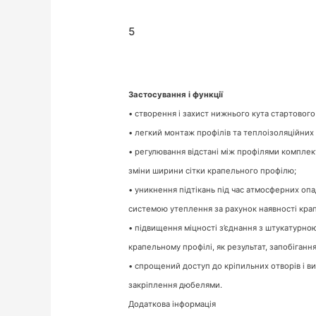
5
Застосування і функції
• створення і захист нижнього кута стартового
• легкий монтаж профілів та теплоізоляційних
• регулювання відстані між профілями комплек
зміни ширини сітки крапельного профілю;
• уникнення підтікань під час атмосферних оп
системою утеплення за рахунок наявності кра
• підвищення міцності з’єднання з штукатурно
крапельному профілі, як результат, запобіганн
• спрощений доступ до кріпильних отворів і в
закріплення дюбелями.
Додаткова інформація