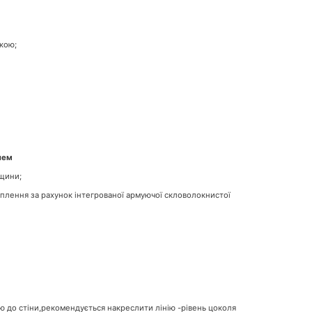
кою;
лем
вщини;
еплення за рахунок інтегрованої армуючої скловолокнистої
 до стіни,рекомендується накреслити лінію -рівень цоколя