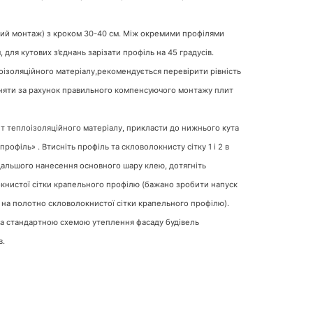
кий монтаж) з кроком 30-40 см. Між окремими профілями
ля кутових з’єднань зарізати профіль на 45 градусів.
ізоляційного матеріалу,рекомендується перевірити рівність
івняти за рахунок правильного компенсуючого монтажу плит
т теплоізоляційного матеріалу, прикласти до нижнього кута
офіль» . Втисніть профіль та скловолокнисту сітку 1 і 2 в
одальшого нанесення основного шару клею, дотягніть
окнистої сітки крапельного профілю (бажано зробити напуск
 на полотно скловолокнистої сітки крапельного профілю).
за стандартною схемою утеплення фасаду будівель
в.