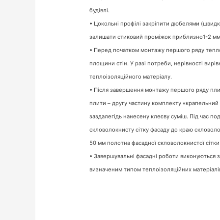
будівлі.
• Цокольні профілі закріпити дюбелями (швид
залишати стиковий проміжок приблизно1-2 мм, д
• Перед початком монтажу першого ряду тепло
площини стін. У разі потреби, нерівності вир
теплоізоляційного матеріалу.
• Після завершення монтажу першого ряду пли
плити – другу частину комплекту «крапельний пр
заздалегідь нанесену клеєву суміш. Під час п
скловолокнисту сітку фасаду до краю скловол
50 мм полотна фасадної скловолокнистої сітки
• Завершувальні фасадні роботи виконуються 
визначеним типом теплоізоляційних матеріалі