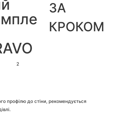
ий
ЗА
омпле
КРОКОМ
т
RAVO
2
го профілю до стіни, рекомендується
івлі.