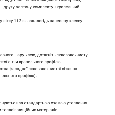
 – другу частину комплекту «крапельний
 сітку 1 і 2 в заздалегідь нанесену клеєву
овного шару клею, дотягніть скловолокнисту
стої сітки крапельного профілю
отна фасадної скловолокнистої сітки на
пельного профілю).
конуються за стандартною схемою утеплення
 теплоізоляційних матеріалів.