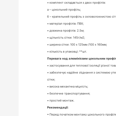
• комплект складається з двох профілів:
а – цокольний профіль;
б – крапельний профіль з скловолокнистою сіт
• матеріал профілів: ПВХ;
• довжина профілів: 2.5м;
• щільність сітки: 145г/м2;
• ширина сітки: 100 х 125мм /100 х 160мм;
• кількість в упаковці: **шт.
Перевага над алюмінієвим цокольним профі
• застосування для теплової ізоляції різної то
• забезпечує надійне з’єднання з системою ут
сітки;
• висока механічна міцність;
• безпечне транспортування;
• простий монтаж.
Рекомендації:
• Перед початком монтажу цокольного профілю