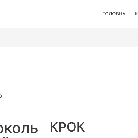
ГОЛОВНА
К
ь
околь
КРОК