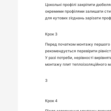
Цокольні профілі закріпити дюбел
окремими профілями залишати сти
для кутових з’єднань зарізати проф
Крок 3
Перед початком монтажу першого р
рекомендується перевірити рівніст
У разі потреби, нерівності вирівн
монтажу плит теплоізоляційного м
3
Крок 4
Після завершення монтажу першого