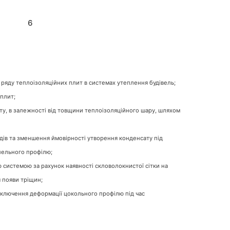
6
 ряду теплоізоляційних плит в системах утеплення будівель;
 плит;
ту, в залежності від товщини теплоізоляційного шару, шляхом
адів та зменшення ймовірності утворення конденсату під
пельного профілю;
ю системою за рахунок наявності скловолокнистої сітки на
я появи тріщин;
иключення деформації цокольного профілю під час