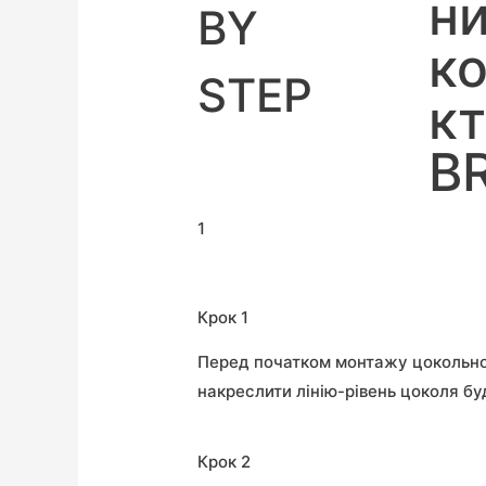
н
BY
к
STEP
к
B
1
Крок 1
Перед початком монтажу цокольно
накреслити лінію-рівень цоколя буд
Крок 2